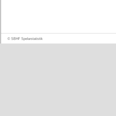
© SBHF Spelarstatistik