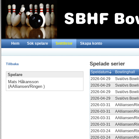
Hem
Sök spelare
Snittlistor
Skapa konto
Spelade serier
Tillbaka
Speldatum
Bowlinghall
Spelare
2026-04-29
Svalövs Bowl
Mats Håkansson
2026-04-29
Svalövs Bowl
(AAlliansen/Ringen )
2026-04-29
Svalövs Bowl
2026-04-29
Svalövs Bowl
2026-03-31
AAlliansen/R
2026-03-31
AAlliansen/R
2026-03-31
AAlliansen/R
2026-03-31
AAlliansen/R
2026-03-24
AAlliansen/R
2026-03-24
AAlliansen/R