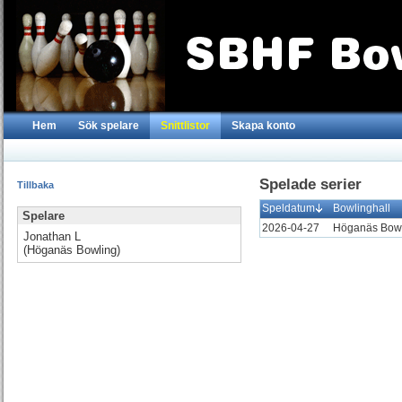
Hem
Sök spelare
Snittlistor
Skapa konto
Spelade serier
Tillbaka
Speldatum
Bowlinghall
Spelare
2026-04-27
Höganäs Bow
Jonathan L
(Höganäs Bowling)