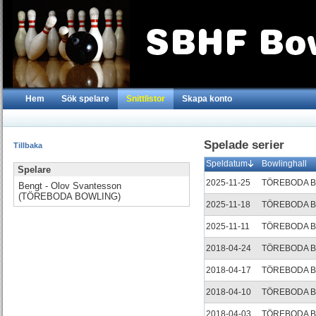
Hem
Sök spelare
Snittlistor
Skapa konto
Spelade serier
Tillbaka
Speldatum
Bowlinghall
Spelare
2025-11-25
TÖREBODA 
Bengt - Olov Svantesson
(TÖREBODA BOWLING)
2025-11-18
TÖREBODA 
2025-11-11
TÖREBODA 
2018-04-24
TÖREBODA 
2018-04-17
TÖREBODA 
2018-04-10
TÖREBODA 
2018-04-03
TÖREBODA 