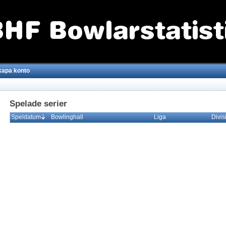
kapa konto
Spelade serier
Speldatum
Bowlinghall
Liga
Divis