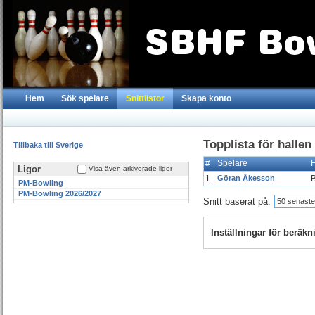
Hem
Sök spelare
Snittlistor
Skapa konto
Topplista för halle
Tillbaka till Sverige
#
Spelare
Ligor
Visa även arkiverade ligor
1
Göran Åkesson
B
PM-Bowling
PM-Bowling 2026/2027
Snitt baserat på:
50 senaste
Inställningar för beräk