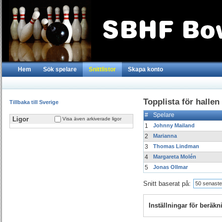
Hem
Sök spelare
Snittlistor
Skapa konto
Topplista för hallen
Tillbaka till Sverige
#
Spelare
Ligor
Visa även arkiverade ligor
1
Johnny Mailand
2
Marianna
3
Thomas Lindman
4
Margareta Molén
5
Jonas Ollmar
Snitt baserat på:
50 senaste
Inställningar för beräk