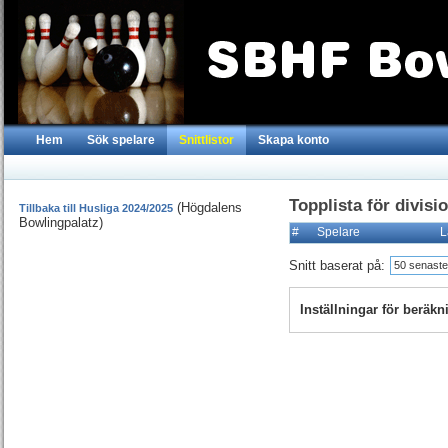
Hem
Sök spelare
Snittlistor
Skapa konto
Topplista för divisi
(Högdalens
Tillbaka till Husliga 2024/2025
Bowlingpalatz)
#
Spelare
L
Snitt baserat på:
50 senaste
Inställningar för beräk