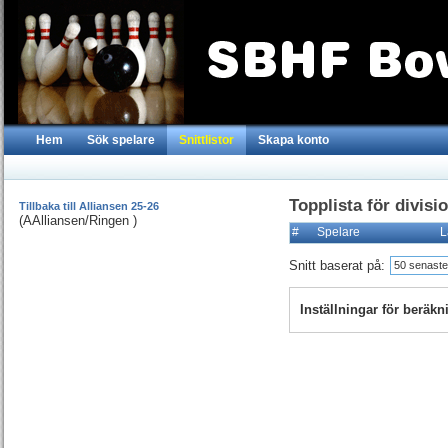
Hem
Sök spelare
Snittlistor
Skapa konto
Topplista för divisi
Tillbaka till Alliansen 25-26
(AAlliansen/Ringen )
#
Spelare
L
Snitt baserat på:
50 senaste
Inställningar för beräk