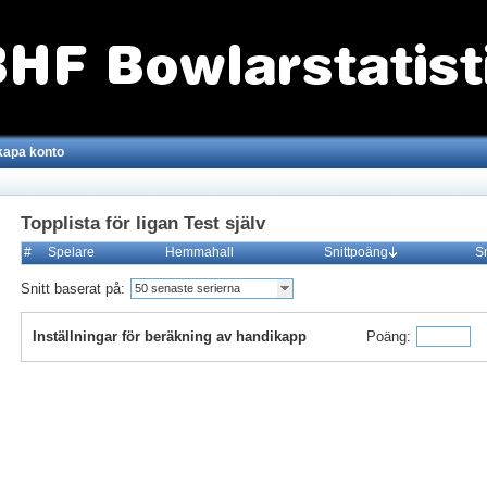
kapa konto
Topplista för ligan Test själv
#
Spelare
Hemmahall
Snittpoäng
S
Snitt baserat på:
50 senaste serierna
Inställningar för beräkning av handikapp
Poäng: