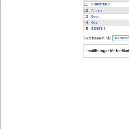
11
CHRISTER F
12
Anders
13
Egon
14
Ove
15
BENGT J
Snitt baserat på:
50 senaste
Inställningar för beräk