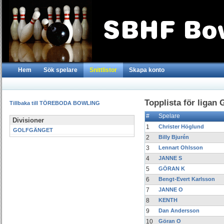
Hem
Sök spelare
Snittlistor
Skapa konto
Topplista för lig
Tillbaka till TÖREBODA BOWLING
#
Spelare
Divisioner
1
Christer Höglund
GOLFGÄNGET
2
Billy Bjurén
3
Lennart Ohlsson
4
JANNE S
5
GÖRAN K
6
Bengt-Evert Karlsson
7
JANNE O
8
KENTH
9
Dan Andersson
10
Göran O