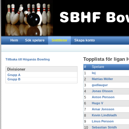
Hem
Sök spelare
Snittlistor
Skapa konto
Topplista för ligan 
Tillbaka till Höganäs Bowling
#
Spelare
Divisioner
1
loj
Grupp A
2
Mattias Möller
Grupp B
3
gudlaugur
4
Jonas Olsson
5
Anton Persson
6
Hugo V
7
Arnar Jonsson
8
Kevin Lindbladh
9
Linus Persson
10
Sebastian Stridh