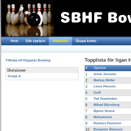
Hem
Sök spelare
Snittlistor
Skapa konto
Topplista för ligan 
Tillbaka till Höganäs Bowling
#
Spelare
Divisioner
1
Arnar Jonsson
Grupp A
2
Mattias Möller
3
Linus Persson
4
Gulli
5
Ted Svanheden
6
Mikael Björnberg
7
Bjarne Strand
8
Mohammed
9
Rasmus Paulsson
10
Benjamin Åkesson