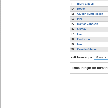
11
Elvira Lindell
12
Roger
13
Caroline Mathiasson
14
Pirs
15
Mattias Jönsson
16
Gustav
17
Isak
18
Eva Hedin
19
Isak
20
Camilla Gibrand
Snitt baserat på:
50 senaste
Inställningar för beräk