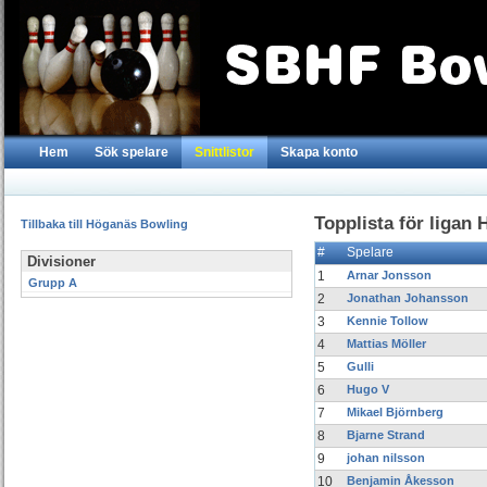
Hem
Sök spelare
Snittlistor
Skapa konto
Topplista för ligan 
Tillbaka till Höganäs Bowling
#
Spelare
Divisioner
1
Arnar Jonsson
Grupp A
2
Jonathan Johansson
3
Kennie Tollow
4
Mattias Möller
5
Gulli
6
Hugo V
7
Mikael Björnberg
8
Bjarne Strand
9
johan nilsson
10
Benjamin Åkesson