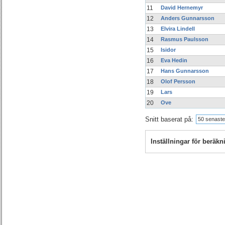
11
David Hernemyr
12
Anders Gunnarsson
13
Elvira Lindell
14
Rasmus Paulsson
15
Isidor
16
Eva Hedin
17
Hans Gunnarsson
18
Olof Persson
19
Lars
20
Ove
Snitt baserat på:
50 senaste
Inställningar för beräk