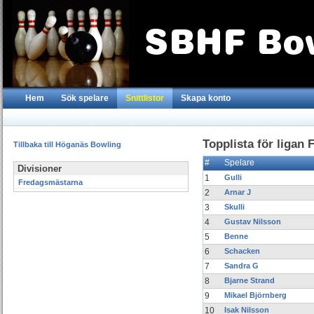
Hem
Sök spelare
Snittlistor
Skapa konto
Topplista för ligan
Tillbaka till Höganäs Bowling
#
Spelare
Divisioner
1
Gulli
Fredagsmästarna
2
Arnar J
3
Skulli
4
Gustav Nilsson
5
Benne
6
Schacken
7
Sandra G
8
Bjarne Strand
9
Mikael Björnberg
10
Isak Nilsson