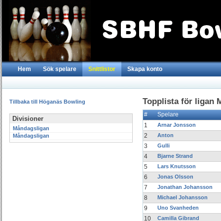
Hem
Sök spelare
Snittlistor
Skapa konto
Topplista för ligan
Tillbaka till Höganäs Bowling
#
Spelare
Divisioner
1
Arnar Jonsson
Måndagsligan
2
Anton
Måndagsligan
3
Gulli
4
Bjarne Strand
5
Lars Knutsson
6
Jonas Olsson
7
Jonathan Johansson
8
Michael Johansson
9
Uno Svanheden
10
Camilla Gibrand