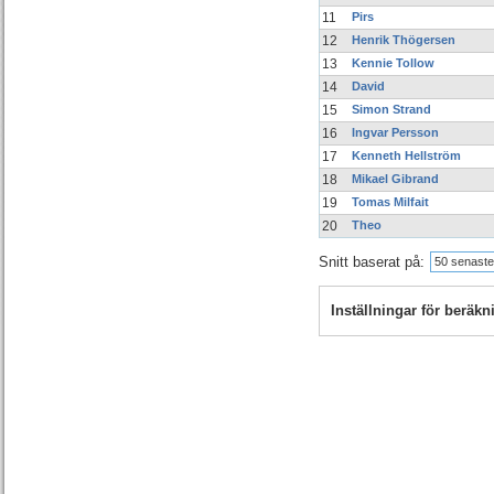
11
Pirs
12
Henrik Thögersen
13
Kennie Tollow
14
David
15
Simon Strand
16
Ingvar Persson
17
Kenneth Hellström
18
Mikael Gibrand
19
Tomas Milfait
20
Theo
Snitt baserat på:
50 senaste
Inställningar för beräk