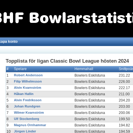
kapa konto
Topplista för ligan Classic Bowl League hösten 2024
#
Spelare
Hemmahall
Snittpoä
1
Robert Andersson
Bowlers Eskilstuna
231.22
2
Filip Wilhelmsson
Bowlers Eskilstuna
226.00
3
Alvin Kvarnström
Bowlers Eskilstuna
222.17
4
Håkan Hallin
Bowlers Eskilstuna
211.00
5
Alvin Fredriksson
Bowlers Eskilstuna
204.20
6
Johan Rundgren
Bowlers Eskilstuna
203.00
7
Wilmer Kvarnström
Bowlers Eskilstuna
200.06
8
Ulf Stockenberg
Bowlers Eskilstuna
199.50
9
Magnus Ornhammar
Bowlers Eskilstuna
194.82
10
Jörgen Linder
Bowlers Eskilstuna
194.59