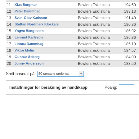
11
Klas Bergman
Bowlers Eskilstuna
194.50
12
Peter Dammhag
Bowlers Eskilstuna
193.13
13
Sven-Olov Karlsson
Bowlers Eskilstuna
191.40
14
Staffan Nordmark Klockars
Bowlers Eskilstuna
190.36
15
Yngve Bengtsson
Bowlers Eskilstuna
186.92
16
Lennart Karlsson
Bowlers Eskilstuna
186.86
17
Linnea Dammhag
Bowlers Eskilstuna
185.19
18
Viktor Molin
Bowlers Eskilstuna
184.57
19
Gunnar Åsberg
Bowlers Eskilstuna
184.00
20
Jonny Andersson
Bowlers Eskilstuna
183.50
Snitt baserat på:
50 senaste serierna
Inställningar för beräkning av handikapp
Poäng: