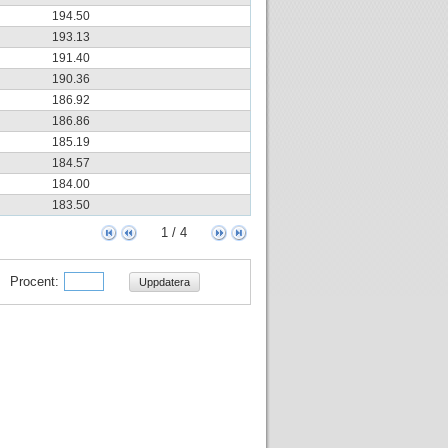
194.50
193.13
191.40
190.36
186.92
186.86
185.19
184.57
184.00
183.50
1 / 4
Procent:
Uppdatera