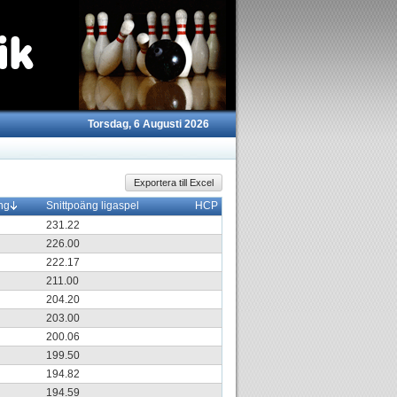
Torsdag, 6 Augusti 2026
Exportera till Excel
ng
Snittpoäng ligaspel
HCP
231.22
226.00
222.17
211.00
204.20
203.00
200.06
199.50
194.82
194.59