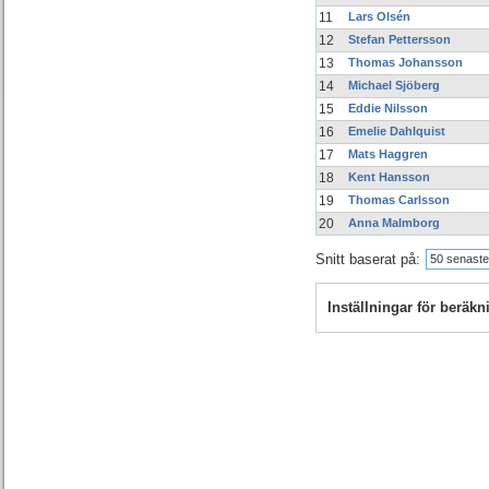
11
Lars Olsén
12
Stefan Pettersson
13
Thomas Johansson
14
Michael Sjöberg
15
Eddie Nilsson
16
Emelie Dahlquist
17
Mats Haggren
18
Kent Hansson
19
Thomas Carlsson
20
Anna Malmborg
Snitt baserat på:
50 senaste
Inställningar för beräk