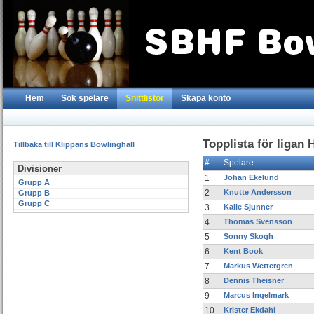
Hem
Sök spelare
Snittlistor
Skapa konto
Topplista för ligan 
Tillbaka till Klippans Bowlinghall
#
Spelare
Divisioner
1
Johan Ekelund
Grupp A
2
Knutte Andersson
Grupp B
Grupp C
3
Kalle Sjunner
4
Thomas Svensson
5
Sonny Skogh
6
Kent Book
7
Markus Wettergren
8
Dennis Theisner
9
Marcus Ingelmark
10
Krister Ekdahl