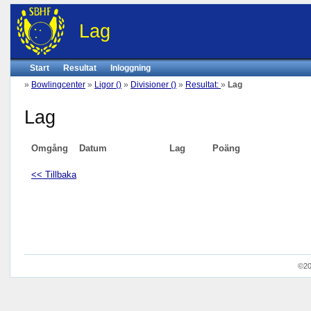
Lag
Start
Resultat
Inloggning
»
Bowlingcenter
»
Ligor ()
»
Divisioner ()
»
Resultat:
»
Lag
Lag
Omgång
Datum
Lag
Poäng
<< Tillbaka
©20