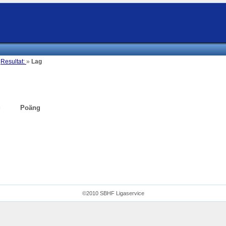
»
Resultat:
»
Lag
g
Poäng
©2010 SBHF Ligaservice