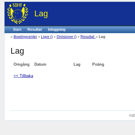
Lag
Start
Resultat
Inloggning
»
Bowlingcenter
»
Ligor ()
»
Divisioner ()
»
Resultat:
»
Lag
Lag
Omgång
Datum
Lag
Poäng
<< Tillbaka
©20