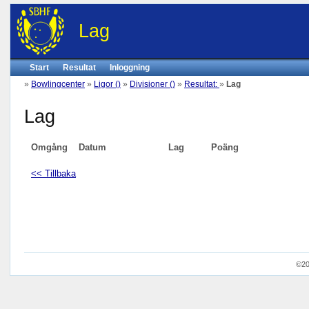
Lag
Start
Resultat
Inloggning
»
Bowlingcenter
»
Ligor ()
»
Divisioner ()
»
Resultat:
»
Lag
Lag
Omgång
Datum
Lag
Poäng
<< Tillbaka
©20