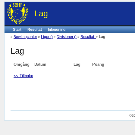
Lag
Start
Resultat
Inloggning
»
Bowlingcenter
»
Ligor ()
»
Divisioner ()
»
Resultat:
»
Lag
Lag
Omgång
Datum
Lag
Poäng
<< Tillbaka
©20