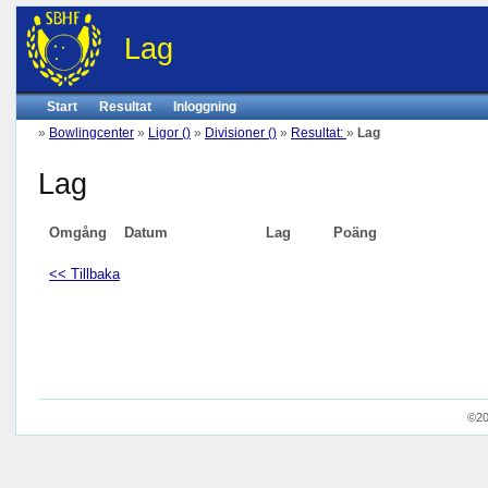
Lag
Start
Resultat
Inloggning
»
Bowlingcenter
»
Ligor ()
»
Divisioner ()
»
Resultat:
»
Lag
Lag
Omgång
Datum
Lag
Poäng
<< Tillbaka
©20