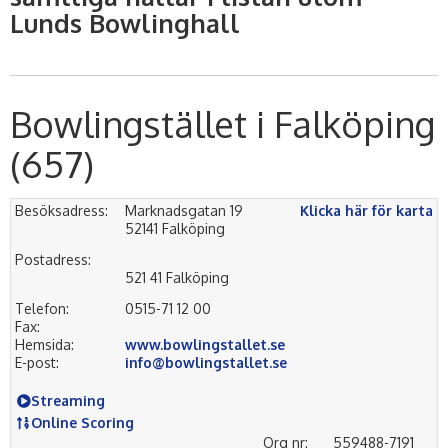
Lunds Bowlinghall
Bowlingstället i Falköping
(657)
Besöksadress:
Marknadsgatan 19
Klicka här för karta
52141 Falköping
Postadress:
521 41 Falköping
Telefon:
0515-71 12 00
Fax:
Hemsida:
www.bowlingstallet.se
E-post:
info@bowlingstallet.se
Streaming
Online Scoring
Org nr:
559488-7191