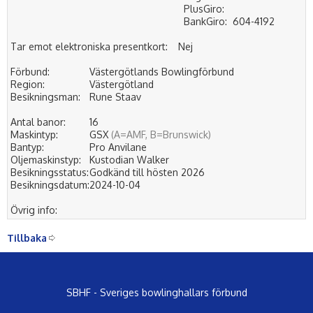
PlusGiro:
BankGiro:
604-4192
Tar emot elektroniska presentkort:
Nej
Förbund:
Västergötlands Bowlingförbund
Region:
Västergötland
Besikningsman:
Rune Staav
Antal banor:
16
Maskintyp:
GSX
(A=AMF, B=Brunswick)
Bantyp:
Pro Anvilane
Oljemaskinstyp:
Kustodian Walker
Besikningsstatus:
Godkänd till hösten 2026
Besikningsdatum:
2024-10-04
Övrig info:
Tillbaka
SBHF - Sveriges bowlinghallars förbund