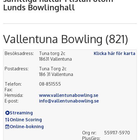
Lunds Bowlinghall
Vallentuna Bowling (821)
Besöksadress:
Tuna torg 2c
Klicka här för karta
18631 Vallentuna
Postadress:
Tuna Torg 2c
186 31 Vallentuna
Telefon:
08-851555
Fax:
Hemsida:
www.vallentunabowling.se
E-post:
info@vallentunabowling.se
Streaming
Online Scoring
Online-bokning
Org nr:
559117-5970
PlusGiro: