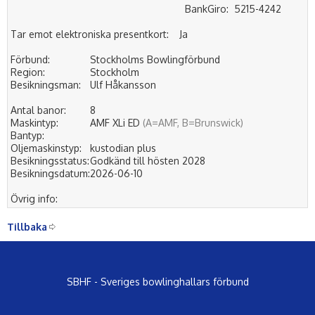
BankGiro:
5215-4242
Tar emot elektroniska presentkort:
Ja
Förbund:
Stockholms Bowlingförbund
Region:
Stockholm
Besikningsman:
Ulf Håkansson
Antal banor:
8
Maskintyp:
AMF XLi ED
(A=AMF, B=Brunswick)
Bantyp:
Oljemaskinstyp:
kustodian plus
Besikningsstatus:
Godkänd till hösten 2028
Besikningsdatum:
2026-06-10
Övrig info:
Tillbaka
SBHF - Sveriges bowlinghallars förbund