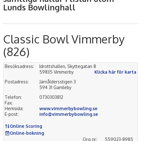
Lunds Bowlinghall
Classic Bowl Vimmerby
(826)
Besöksadress:
Idrottshallen, Skyttegatan 8
59835 Vimmerby
Klicka här för karta
Postadress:
Järnåldersstigen 3
594 31 Gamleby
Telefon:
0730303812
Fax:
Hemsida:
www.vimmerbybowling.se
E-post:
info@vimmerbybowling.se
Online Scoring
Online-bokning
Org nr:
559023-8985