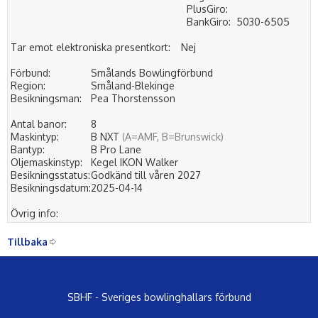
PlusGiro:
BankGiro:
5030-6505
Tar emot elektroniska presentkort:
Nej
Förbund:
Smålands Bowlingförbund
Region:
Småland-Blekinge
Besikningsman:
Pea Thorstensson
Antal banor:
8
Maskintyp:
B NXT
(A=AMF, B=Brunswick)
Bantyp:
B Pro Lane
Oljemaskinstyp:
Kegel IKON Walker
Besikningsstatus:
Godkänd till våren 2027
Besikningsdatum:
2025-04-14
Övrig info:
Tillbaka
SBHF - Sveriges bowlinghallars förbund