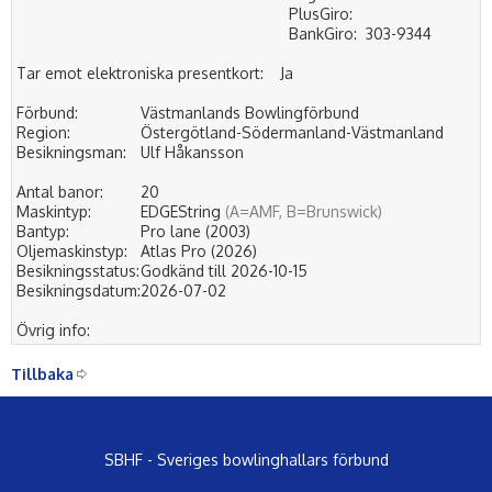
PlusGiro:
BankGiro:
303-9344
Tar emot elektroniska presentkort:
Ja
Förbund:
Västmanlands Bowlingförbund
Region:
Östergötland-Södermanland-Västmanland
Besikningsman:
Ulf Håkansson
Antal banor:
20
Maskintyp:
EDGEString
(A=AMF, B=Brunswick)
Bantyp:
Pro lane (2003)
Oljemaskinstyp:
Atlas Pro (2026)
Besikningsstatus:
Godkänd till 2026-10-15
Besikningsdatum:
2026-07-02
Övrig info:
Tillbaka
SBHF - Sveriges bowlinghallars förbund