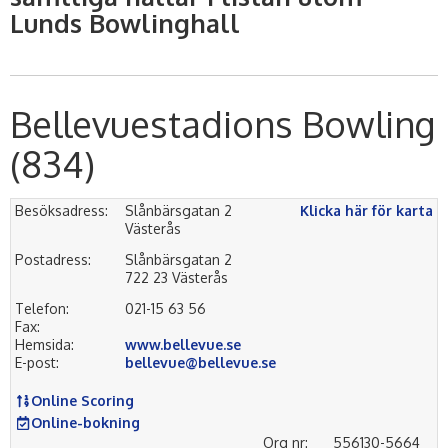
Lunds Bowlinghall
Bellevuestadions Bowling
(834)
Besöksadress:
Slånbärsgatan 2
Klicka här för karta
Västerås
Postadress:
Slånbärsgatan 2
722 23 Västerås
Telefon:
021-15 63 56
Fax:
Hemsida:
www.bellevue.se
E-post:
bellevue@bellevue.se
Online Scoring
Online-bokning
Org nr:
556130-5664