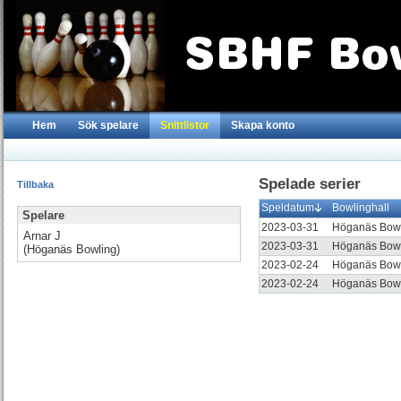
Hem
Sök spelare
Snittlistor
Skapa konto
Spelade serier
Tillbaka
Speldatum
Bowlinghall
Spelare
2023-03-31
Höganäs Bow
Arnar J
2023-03-31
Höganäs Bow
(Höganäs Bowling)
2023-02-24
Höganäs Bow
2023-02-24
Höganäs Bow