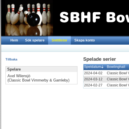
Hem
Sök spelare
Snittlistor
Skapa konto
Spelade serier
Tillbaka
Speldatum
Bowlinghall
Spelare
2024-04-02
Classic Bowl
Axel Wilensjö
2024-03-12
Classic Bowl
(Classic Bowl Vimmerby & Gamleby)
2024-02-27
Classic Bowl