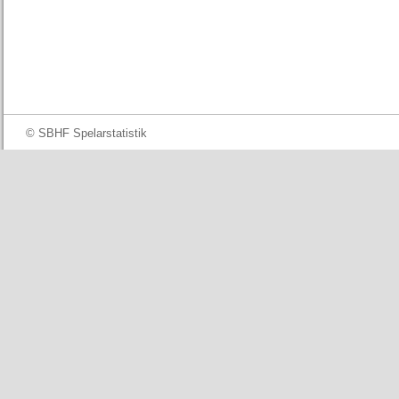
© SBHF Spelarstatistik