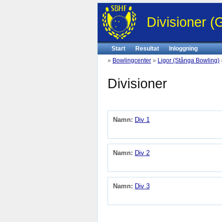
Divisioner 
Start
Resultat
Inloggning
»
Bowlingcenter
»
Ligor (Stånga Bowling)
Divisioner
Namn:
Div 1
Namn:
Div 2
Namn:
Div 3