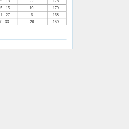
35 : 13
22
178
25 : 15
10
179
21 : 27
-6
168
7 : 33
-26
159