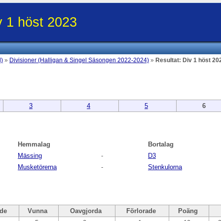
v 1 höst 2023
l)
»
Divisioner (Halligan & Singel Säsongen 2022-2024)
»
Resultat: Div 1 höst 20
3
4
5
6
Hemmalag
Bortalag
Mässing
-
D3
Musketörerna
-
Stenkulorna
de
Vunna
Oavgjorda
Förlorade
Poäng