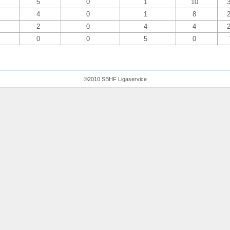
5
0
1
10
4
0
1
8
2
0
4
4
0
0
5
0
©2010 SBHF Ligaservice