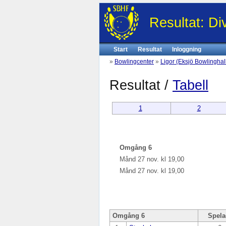
Resultat: Di
Start
Resultat
Inloggning
»
Bowlingcenter
»
Ligor (Eksjö Bowlinghal
Resultat /
Tabell
1
2
Omgång 6
Månd 27 nov. kl 19,00
Månd 27 nov. kl 19,00
Omgång 6
Spela