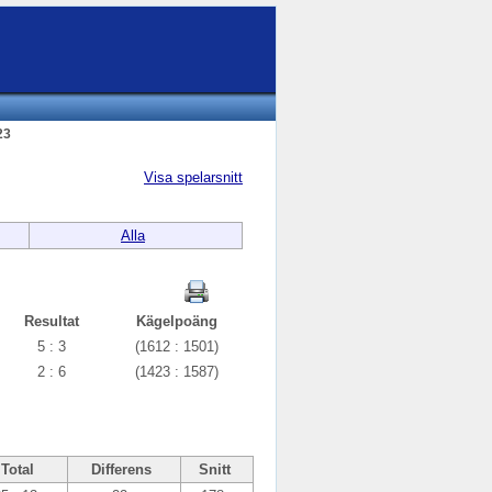
23
Visa spelarsnitt
Alla
Resultat
Kägelpoäng
5 : 3
(1612 : 1501)
2 : 6
(1423 : 1587)
Total
Differens
Snitt