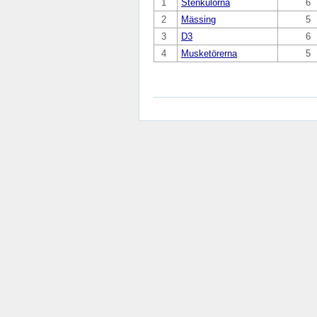
1
Stenkulorna
6
2
Mässing
5
3
D3
6
4
Musketörerna
5