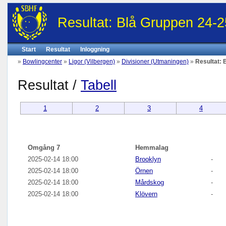
Resultat: Blå Gruppen 24-2
Start
Resultat
Inloggning
»
Bowlingcenter
»
Ligor (Vilbergen)
»
Divisioner (Utmaningen)
»
Resultat: 
Resultat /
Tabell
1
2
3
4
Omgång 7
Hemmalag
2025-02-14 18:00
Brooklyn
-
2025-02-14 18:00
Örnen
-
2025-02-14 18:00
Mårdskog
-
2025-02-14 18:00
Klövern
-