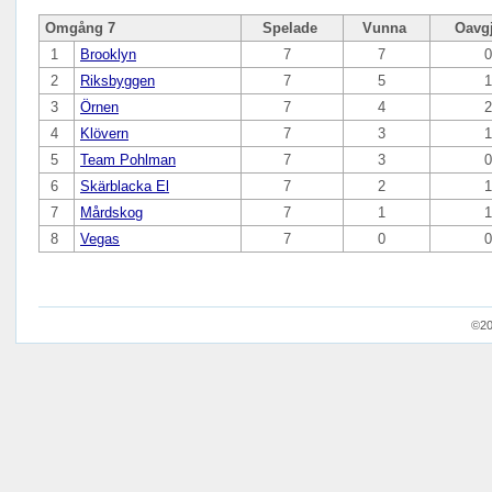
Omgång 7
Spelade
Vunna
Oavg
1
Brooklyn
7
7
2
Riksbyggen
7
5
3
Örnen
7
4
4
Klövern
7
3
5
Team Pohlman
7
3
6
Skärblacka El
7
2
7
Mårdskog
7
1
8
Vegas
7
0
©20