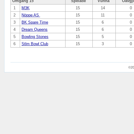
Omgång 15
Spelade
Vunna
Oavgj
1
M3K
15
14
0
2
Nöppe AS
15
11
0
3
BK Spare Time
15
6
0
4
Dream Queens
15
6
0
5
Bowling Stones
15
5
0
6
Stlm Bowl Club
15
3
0
©20