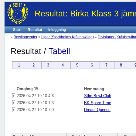
Resultat: Birka Klass 3 jä
Start
Resultat
Inloggning
»
Bowlingcenter
»
Ligor (Stockholms Kråkbowling)
»
Divisioner (Kråkbowlin
Resultat /
Tabell
1
2
3
4
5
6
7
8
Omgång 15
Hemmalag
+
2026-04-27 19:10 4-6
Stlm Bowl Club
+
2026-04-27 19:10 1-3
BK Spare Time
+
2026-04-27 19:10 7-9
Dream Queens