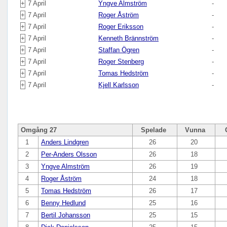
+
7 April
Yngve Almström
-
+
7 April
Roger Åström
-
+
7 April
Roger Eriksson
-
+
7 April
Kenneth Brännström
-
+
7 April
Staffan Ögren
-
+
7 April
Roger Stenberg
-
+
7 April
Tomas Hedström
-
+
7 April
Kjell Karlsson
-
Omgång 27
Spelade
Vunna
1
Anders Lindgren
26
20
2
Per-Anders Olsson
26
18
3
Yngve Almström
26
19
4
Roger Åström
24
18
5
Tomas Hedström
26
17
6
Benny Hedlund
25
16
7
Bertil Johansson
25
15