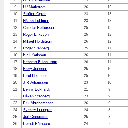
8
Dick Danielsson
25
15
9
Ulf Markstedt
26
15
10
Staffan Ögren
23
13
11
Håkan Fahlgren
23
13
12
Christer Pettersson
25
13
13
Roger Eriksson
25
12
14
Mikael Nordström
26
12
15
Roger Stenberg
25
11
16
Kjell Karlsson
26
11
17
Kenneth Brännström
26
11
18
Barry Jonsson
25
10
19
Errol Holmlund
25
10
20
J-R Johansson
23
10
21
Benny Eckhardt
21
9
22
Håkan Stenberg
23
9
23
Erik Abrahamsson
26
9
24
Sverker Lundgren
24
8
25
Jarl Oscarsson
25
8
26
Berndt Kärnebro
24
7