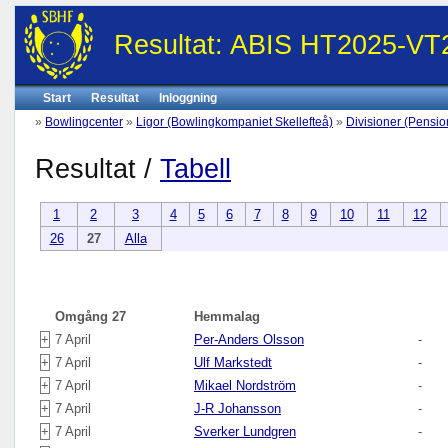
Resultat: ABIS HT2025-VT
Start
Resultat
Inloggning
»
Bowlingcenter
»
Ligor (Bowlingkompaniet Skellefteå)
»
Divisioner (Pensi
Resultat /
Tabell
1
2
3
4
5
6
7
8
9
10
11
12
26
27
Alla
Omgång 27
Hemmalag
+
7 April
Per-Anders Olsson
-
+
7 April
Ulf Markstedt
-
+
7 April
Mikael Nordström
-
+
7 April
J-R Johansson
-
+
7 April
Sverker Lundgren
-