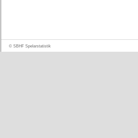
© SBHF Spelarstatistik