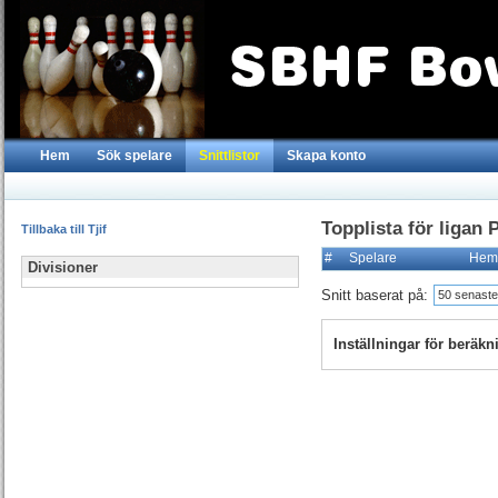
Hem
Sök spelare
Snittlistor
Skapa konto
Topplista för ligan 
Tillbaka till Tjif
#
Spelare
Hem
Divisioner
Snitt baserat på:
50 senaste
Inställningar för beräk