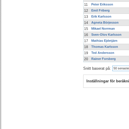
11
Peter Eriksson
12
Emil Friberg
13
Erik Karlsson
14
Agneta Börjesson
15
Mikael Norrman
16
Sven-Olov Karlsson
17
Mathias Ejdetjärn
18
Thomas Karlsson
19
Ted Andersson
20
Rainer Forsberg
Snitt baserat på:
50 senaste
Inställningar för beräk