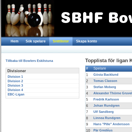
Hem
Sök spelare
Snittlistor
Skapa konto
Topplista för ligan
Tillbaka till Bowlers Eskilstuna
#
Spelare
Divisioner
1
Gösta Backlund
Division 1
2
Tomas Classon
Division 2
Division 3
3
Stefan Moberg
Division 4
4
Alexander Thörne Gruvel
EBC-Ligan
5
Fredrik Karlsson
6
Johan Rundgren
7
Ulf Sandberg
8
Linnea Rundgren
9
Hans "Pille" Andersson
10
Pär Gredéus