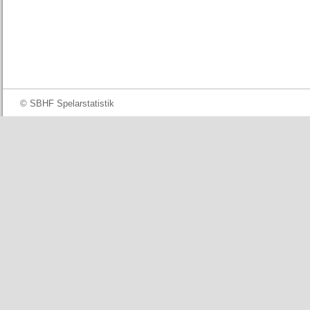
© SBHF Spelarstatistik