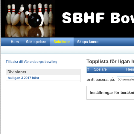
Hem
Sök spelare
Snittlistor
Skapa konto
Topplista för ligan 
Tillbaka till Vänersborgs bowling
#
Spelare
Hem
Divisioner
halligan 3 2017 höst
Snitt baserat på:
50 senaste
Inställningar för beräk