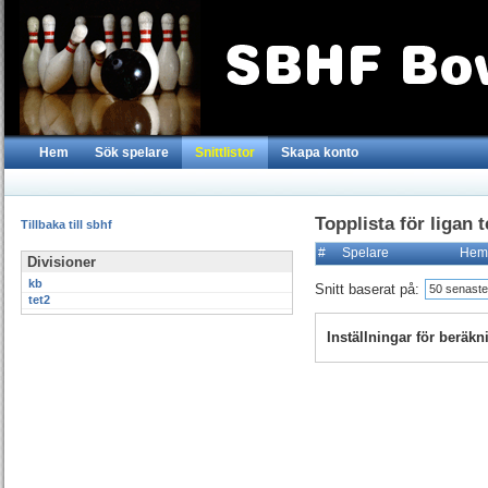
Hem
Sök spelare
Snittlistor
Skapa konto
Topplista för ligan t
Tillbaka till sbhf
#
Spelare
Hem
Divisioner
kb
Snitt baserat på:
50 senaste
tet2
Inställningar för beräk