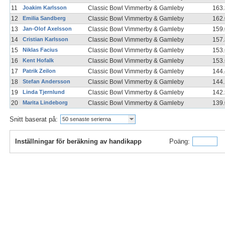
11
Joakim Karlsson
Classic Bowl Vimmerby & Gamleby
163
12
Emilia Sandberg
Classic Bowl Vimmerby & Gamleby
162
13
Jan-Olof Axelsson
Classic Bowl Vimmerby & Gamleby
159
14
Cristian Karlsson
Classic Bowl Vimmerby & Gamleby
157
15
Niklas Facius
Classic Bowl Vimmerby & Gamleby
153
16
Kent Hofalk
Classic Bowl Vimmerby & Gamleby
153
17
Patrik Zeilon
Classic Bowl Vimmerby & Gamleby
144
18
Stefan Andersson
Classic Bowl Vimmerby & Gamleby
144
19
Linda Tjernlund
Classic Bowl Vimmerby & Gamleby
142
20
Marita Lindeborg
Classic Bowl Vimmerby & Gamleby
139
Snitt baserat på:
50 senaste serierna
Inställningar för beräkning av handikapp
Poäng: