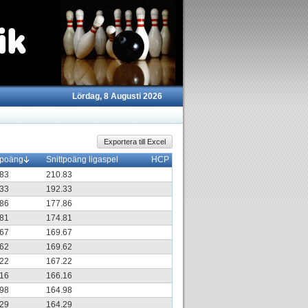
Lördag, 8 Augusti 2026
Exportera till Excel
tpoäng
Snittpoäng ligaspel
HCP
.83
210.83
.33
192.33
.86
177.86
.81
174.81
.67
169.67
.62
169.62
.22
167.22
.16
166.16
.98
164.98
.29
164.29