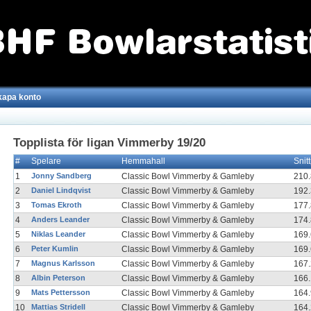
kapa konto
Topplista för ligan Vimmerby 19/20
#
Spelare
Hemmahall
Snit
1
Jonny Sandberg
Classic Bowl Vimmerby & Gamleby
210
2
Daniel Lindqvist
Classic Bowl Vimmerby & Gamleby
192
3
Tomas Ekroth
Classic Bowl Vimmerby & Gamleby
177
4
Anders Leander
Classic Bowl Vimmerby & Gamleby
174
5
Niklas Leander
Classic Bowl Vimmerby & Gamleby
169
6
Peter Kumlin
Classic Bowl Vimmerby & Gamleby
169
7
Magnus Karlsson
Classic Bowl Vimmerby & Gamleby
167
8
Albin Peterson
Classic Bowl Vimmerby & Gamleby
166
9
Mats Pettersson
Classic Bowl Vimmerby & Gamleby
164
10
Mattias Stridell
Classic Bowl Vimmerby & Gamleby
164