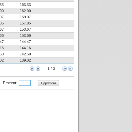
.33
163.33
.00
162.00
.07
159.07
.85
157.85
.67
153.67
.66
153.66
.47
144.47
.16
144.16
.58
142.58
.02
139.02
1 / 3
Procent:
Uppdatera