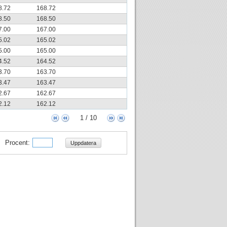
8.72
168.72
8.50
168.50
7.00
167.00
5.02
165.02
5.00
165.00
4.52
164.52
3.70
163.70
3.47
163.47
2.67
162.67
2.12
162.12
1 / 10
Procent:
Uppdatera