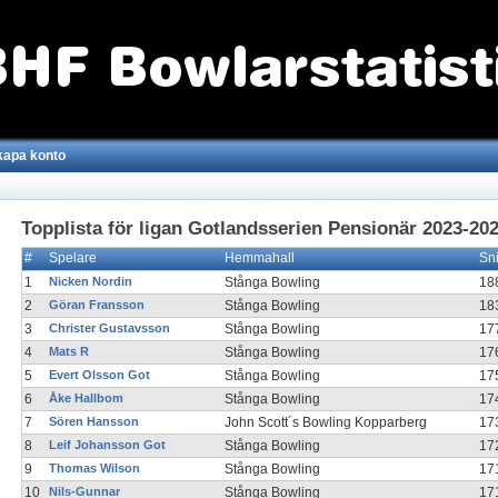
kapa konto
Topplista för ligan Gotlandsserien Pensionär 2023-20
#
Spelare
Hemmahall
Sn
1
Nicken Nordin
Stånga Bowling
18
2
Göran Fransson
Stånga Bowling
18
3
Christer Gustavsson
Stånga Bowling
17
4
Mats R
Stånga Bowling
17
5
Evert Olsson Got
Stånga Bowling
17
6
Åke Hallbom
Stånga Bowling
17
7
Sören Hansson
John Scott´s Bowling Kopparberg
17
8
Leif Johansson Got
Stånga Bowling
17
9
Thomas Wilson
Stånga Bowling
17
10
Nils-Gunnar
Stånga Bowling
17