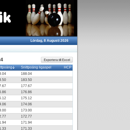
Lördag, 8 Augusti 2026
24
Exportera till Excel
ittpoäng
Snittpoäng ligaspel
HCP
8.04
188.04
3.50
183.50
7.67
177.67
6.86
176.86
5.12
175.12
4.06
174.06
3.00
173.00
2.77
172.77
1.94
171.94
1.33
171.33