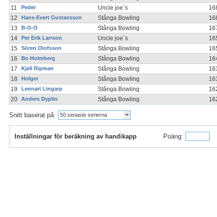
11
Peder
Uncle joe´s
16
12
Hans-Evert Gustavsson
Stånga Bowling
16
13
B-O-O
Stånga Bowling
16
14
Per Erik Larrson
Uncle joe´s
16
15
Sören Olofsson
Stånga Bowling
16
16
Bo Holmberg
Stånga Bowling
16
17
Kjell Ripman
Stånga Bowling
16
18
Holger
Stånga Bowling
16
19
Lennart Lingarp
Stånga Bowling
16
20
Anders Dyplin
Stånga Bowling
16
Snitt baserat på:
50 senaste serierna
Inställningar för beräkning av handikapp
Poäng: