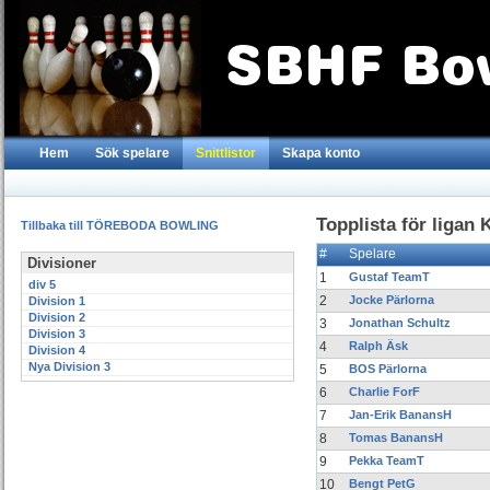
Hem
Sök spelare
Snittlistor
Skapa konto
Topplista för ligan
Tillbaka till TÖREBODA BOWLING
#
Spelare
Divisioner
1
Gustaf TeamT
div 5
2
Jocke Pärlorna
Division 1
Division 2
3
Jonathan Schultz
Division 3
4
Ralph Äsk
Division 4
Nya Division 3
5
BOS Pärlorna
6
Charlie ForF
7
Jan-Erik BanansH
8
Tomas BanansH
9
Pekka TeamT
10
Bengt PetG