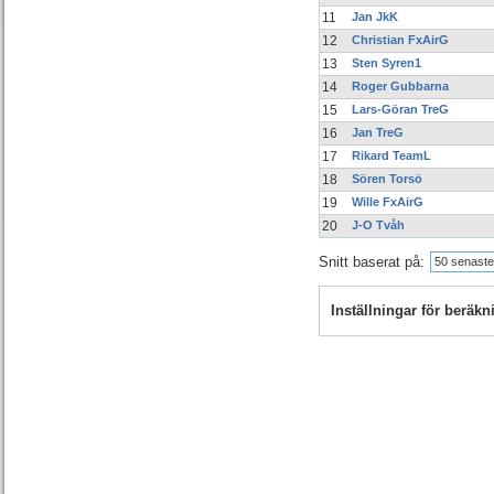
11
Jan JkK
12
Christian FxAirG
13
Sten Syren1
14
Roger Gubbarna
15
Lars-Göran TreG
16
Jan TreG
17
Rikard TeamL
18
Sören Torsö
19
Wille FxAirG
20
J-O Tvåh
Snitt baserat på:
50 senaste
Inställningar för beräk