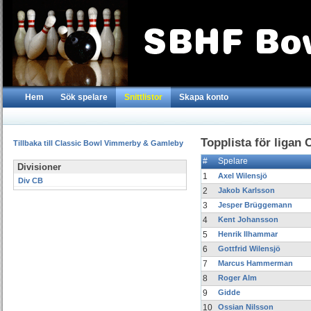
Hem
Sök spelare
Snittlistor
Skapa konto
Topplista för ligan
Tillbaka till Classic Bowl Vimmerby & Gamleby
#
Spelare
Divisioner
1
Axel Wilensjö
Div CB
2
Jakob Karlsson
3
Jesper Brüggemann
4
Kent Johansson
5
Henrik Ilhammar
6
Gottfrid Wilensjö
7
Marcus Hammerman
8
Roger Alm
9
Gidde
10
Ossian Nilsson