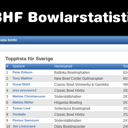
kapa konto
Topplista för Sverige
#
Spelare
Hemmahall
Sn
1
Peter Erikson
Baltiska Bowlinghallen
62
2
Tony Walther
New Bowl Center Gullmarsplan
60
3
Oscar Eklöf
Classic Bowl Vimmerby & Gamleby
46
4
prov provsson3
Classic Bowl Hörby
28
5
Mattias Christiansson
Söderslättshallen
28
6
Mattias Möller
Höganäs Bowling
26
7
Tomas Lind
Sollentuna Bowlinghall
25
8
Testkalle
Classic Bowl Hörby
25
9
Pontus Svensson
Söderslättshallen
24
10
Jim Lindstrand
Osby Bowlingcenter
24