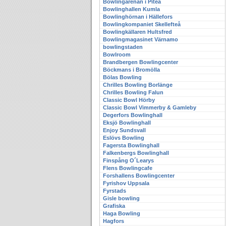
Bowlingarenan i Piteå
Bowlinghallen Kumla
Bowlinghörnan i Hällefors
Bowlingkompaniet Skellefteå
Bowlingkällaren Hultsfred
Bowlingmagasinet Värnamo
bowlingstaden
Bowlroom
Brandbergen Bowlingcenter
Böckmans i Bromölla
Bölas Bowling
Chrilles Bowling Borlänge
Chrilles Bowling Falun
Classic Bowl Hörby
Classic Bowl Vimmerby & Gamleby
Degerfors Bowlinghall
Eksjö Bowlinghall
Enjoy Sundsvall
Eslövs Bowling
Fagersta Bowlinghall
Falkenbergs Bowlinghall
Finspång O´Learys
Flens Bowlingcafe
Forshallens Bowlingcenter
Fyrishov Uppsala
Fyrstads
Gisle bowling
Grafiska
Haga Bowling
Hagfors