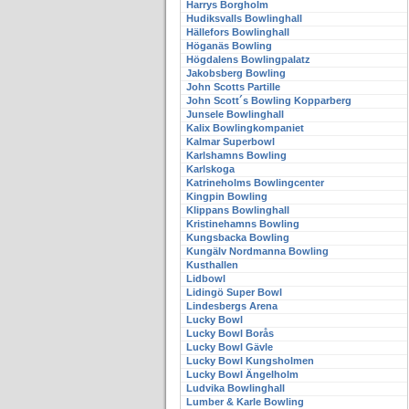
Harrys Borgholm
Hudiksvalls Bowlinghall
Hällefors Bowlinghall
Höganäs Bowling
Högdalens Bowlingpalatz
Jakobsberg Bowling
John Scotts Partille
John Scott´s Bowling Kopparberg
Junsele Bowlinghall
Kalix Bowlingkompaniet
Kalmar Superbowl
Karlshamns Bowling
Karlskoga
Katrineholms Bowlingcenter
Kingpin Bowling
Klippans Bowlinghall
Kristinehamns Bowling
Kungsbacka Bowling
Kungälv Nordmanna Bowling
Kusthallen
Lidbowl
Lidingö Super Bowl
Lindesbergs Arena
Lucky Bowl
Lucky Bowl Borås
Lucky Bowl Gävle
Lucky Bowl Kungsholmen
Lucky Bowl Ängelholm
Ludvika Bowlinghall
Lumber & Karle Bowling