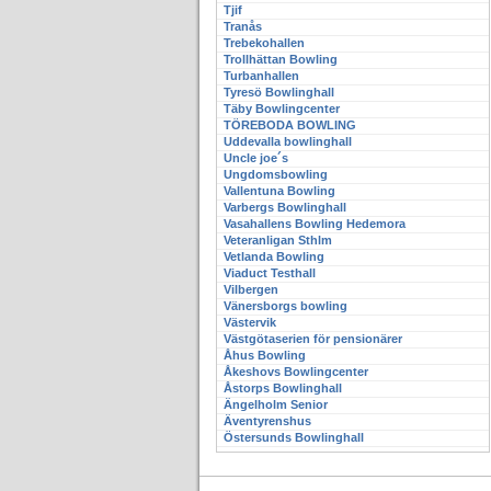
Tjif
Tranås
Trebekohallen
Trollhättan Bowling
Turbanhallen
Tyresö Bowlinghall
Täby Bowlingcenter
TÖREBODA BOWLING
Uddevalla bowlinghall
Uncle joe´s
Ungdomsbowling
Vallentuna Bowling
Varbergs Bowlinghall
Vasahallens Bowling Hedemora
Veteranligan Sthlm
Vetlanda Bowling
Viaduct Testhall
Vilbergen
Vänersborgs bowling
Västervik
Västgötaserien för pensionärer
Åhus Bowling
Åkeshovs Bowlingcenter
Åstorps Bowlinghall
Ängelholm Senior
Äventyrenshus
Östersunds Bowlinghall