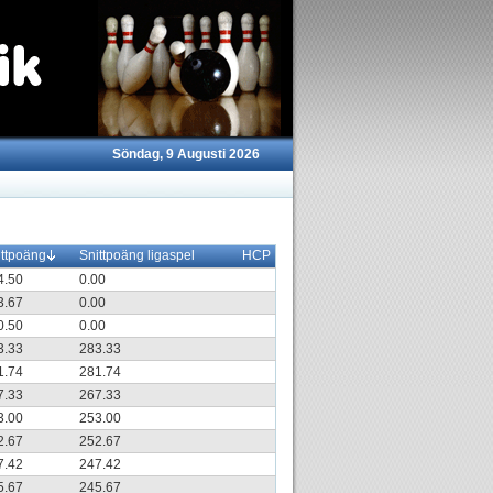
Söndag, 9 Augusti 2026
ittpoäng
Snittpoäng ligaspel
HCP
4.50
0.00
3.67
0.00
0.50
0.00
3.33
283.33
1.74
281.74
7.33
267.33
3.00
253.00
2.67
252.67
7.42
247.42
5.67
245.67