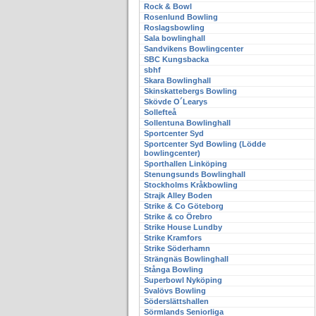
Rock & Bowl
Rosenlund Bowling
Roslagsbowling
Sala bowlinghall
Sandvikens Bowlingcenter
SBC Kungsbacka
sbhf
Skara Bowlinghall
Skinskattebergs Bowling
Skövde O´Learys
Sollefteå
Sollentuna Bowlinghall
Sportcenter Syd
Sportcenter Syd Bowling (Lödde
bowlingcenter)
Sporthallen Linköping
Stenungsunds Bowlinghall
Stockholms Kråkbowling
Strajk Alley Boden
Strike & Co Göteborg
Strike & co Örebro
Strike House Lundby
Strike Kramfors
Strike Söderhamn
Strängnäs Bowlinghall
Stånga Bowling
Superbowl Nyköping
Svalövs Bowling
Söderslättshallen
Sörmlands Seniorliga