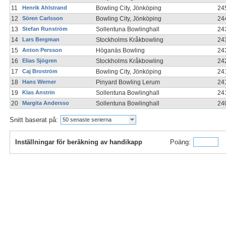
11
Henrik Ahlstrand
Bowling City, Jönköping
24
12
Sören Carlsson
Bowling City, Jönköping
24
13
Stefan Runström
Sollentuna Bowlinghall
24
14
Lars Bergman
Stockholms Kråkbowling
24
15
Anton Persson
Höganäs Bowling
24
16
Elias Sjögren
Stockholms Kråkbowling
24
17
Caj Broström
Bowling City, Jönköping
24
18
Hans Werner
Pinyard Bowling Lerum
24
19
Klas Anstrin
Sollentuna Bowlinghall
24
20
Margita Andersso
Sollentuna Bowlinghall
24
Snitt baserat på:
50 senaste serierna
Inställningar för beräkning av handikapp
Poäng: