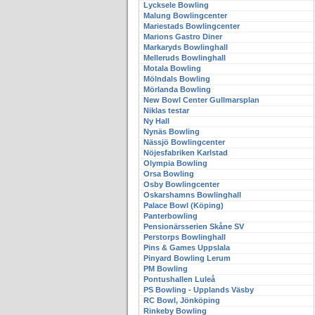
Lycksele Bowling
Malung Bowlingcenter
Mariestads Bowlingcenter
Marions Gastro Diner
Markaryds Bowlinghall
Melleruds Bowlinghall
Motala Bowling
Mölndals Bowling
Mörlanda Bowling
New Bowl Center Gullmarsplan
Niklas testar
Ny Hall
Nynäs Bowling
Nässjö Bowlingcenter
Nöjesfabriken Karlstad
Olympia Bowling
Orsa Bowling
Osby Bowlingcenter
Oskarshamns Bowlinghall
Palace Bowl (Köping)
Panterbowling
Pensionärsserien Skåne SV
Perstorps Bowlinghall
Pins & Games Uppslala
Pinyard Bowling Lerum
PM Bowling
Pontushallen Luleå
PS Bowling - Upplands Väsby
RC Bowl, Jönköping
Rinkeby Bowling