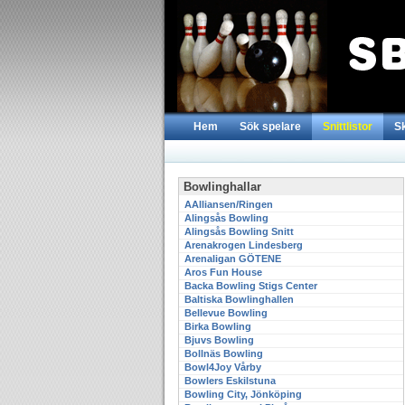
Hem
Sök spelare
Snittlistor
S
Bowlinghallar
AAlliansen/Ringen
Alingsås Bowling
Alingsås Bowling Snitt
Arenakrogen Lindesberg
Arenaligan GÖTENE
Aros Fun House
Backa Bowling Stigs Center
Baltiska Bowlinghallen
Bellevue Bowling
Birka Bowling
Bjuvs Bowling
Bollnäs Bowling
Bowl4Joy Vårby
Bowlers Eskilstuna
Bowling City, Jönköping