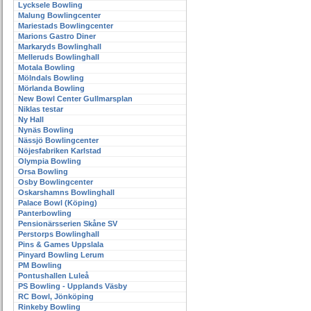
Lycksele Bowling
Malung Bowlingcenter
Mariestads Bowlingcenter
Marions Gastro Diner
Markaryds Bowlinghall
Melleruds Bowlinghall
Motala Bowling
Mölndals Bowling
Mörlanda Bowling
New Bowl Center Gullmarsplan
Niklas testar
Ny Hall
Nynäs Bowling
Nässjö Bowlingcenter
Nöjesfabriken Karlstad
Olympia Bowling
Orsa Bowling
Osby Bowlingcenter
Oskarshamns Bowlinghall
Palace Bowl (Köping)
Panterbowling
Pensionärsserien Skåne SV
Perstorps Bowlinghall
Pins & Games Uppslala
Pinyard Bowling Lerum
PM Bowling
Pontushallen Luleå
PS Bowling - Upplands Väsby
RC Bowl, Jönköping
Rinkeby Bowling