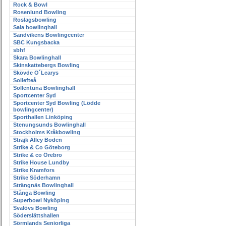
Rock & Bowl
Rosenlund Bowling
Roslagsbowling
Sala bowlinghall
Sandvikens Bowlingcenter
SBC Kungsbacka
sbhf
Skara Bowlinghall
Skinskattebergs Bowling
Skövde O´Learys
Sollefteå
Sollentuna Bowlinghall
Sportcenter Syd
Sportcenter Syd Bowling (Lödde
bowlingcenter)
Sporthallen Linköping
Stenungsunds Bowlinghall
Stockholms Kråkbowling
Strajk Alley Boden
Strike & Co Göteborg
Strike & co Örebro
Strike House Lundby
Strike Kramfors
Strike Söderhamn
Strängnäs Bowlinghall
Stånga Bowling
Superbowl Nyköping
Svalövs Bowling
Söderslättshallen
Sörmlands Seniorliga