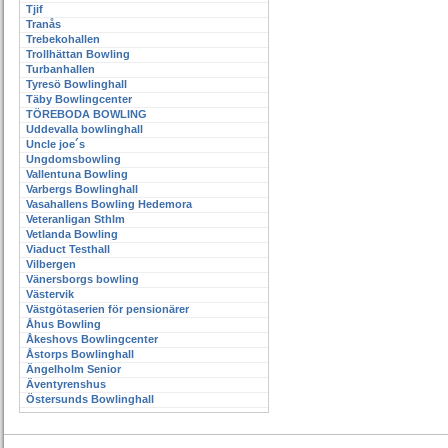
Tjif
Tranås
Trebekohallen
Trollhättan Bowling
Turbanhallen
Tyresö Bowlinghall
Täby Bowlingcenter
TÖREBODA BOWLING
Uddevalla bowlinghall
Uncle joe´s
Ungdomsbowling
Vallentuna Bowling
Varbergs Bowlinghall
Vasahallens Bowling Hedemora
Veteranligan Sthlm
Vetlanda Bowling
Viaduct Testhall
Vilbergen
Vänersborgs bowling
Västervik
Västgötaserien för pensionärer
Åhus Bowling
Åkeshovs Bowlingcenter
Åstorps Bowlinghall
Ängelholm Senior
Äventyrenshus
Östersunds Bowlinghall