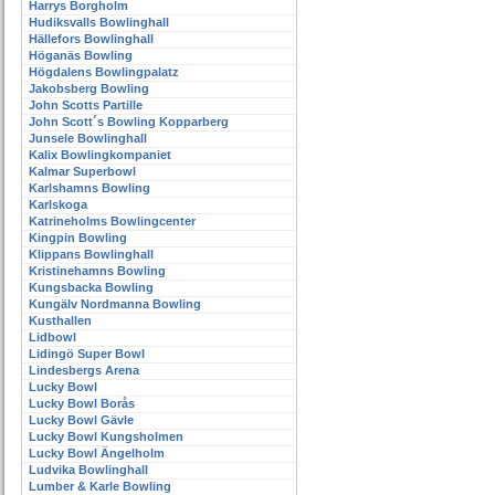
Harrys Borgholm
Hudiksvalls Bowlinghall
Hällefors Bowlinghall
Höganäs Bowling
Högdalens Bowlingpalatz
Jakobsberg Bowling
John Scotts Partille
John Scott´s Bowling Kopparberg
Junsele Bowlinghall
Kalix Bowlingkompaniet
Kalmar Superbowl
Karlshamns Bowling
Karlskoga
Katrineholms Bowlingcenter
Kingpin Bowling
Klippans Bowlinghall
Kristinehamns Bowling
Kungsbacka Bowling
Kungälv Nordmanna Bowling
Kusthallen
Lidbowl
Lidingö Super Bowl
Lindesbergs Arena
Lucky Bowl
Lucky Bowl Borås
Lucky Bowl Gävle
Lucky Bowl Kungsholmen
Lucky Bowl Ängelholm
Ludvika Bowlinghall
Lumber & Karle Bowling