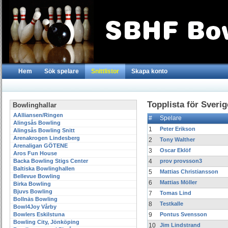
Hem
Sök spelare
Snittlistor
Skapa konto
Topplista för Sverig
Bowlinghallar
AAlliansen/Ringen
#
Spelare
Alingsås Bowling
1
Peter Erikson
Alingsås Bowling Snitt
Arenakrogen Lindesberg
2
Tony Walther
Arenaligan GÖTENE
3
Oscar Eklöf
Aros Fun House
Backa Bowling Stigs Center
4
prov provsson3
Baltiska Bowlinghallen
5
Mattias Christiansson
Bellevue Bowling
6
Mattias Möller
Birka Bowling
Bjuvs Bowling
7
Tomas Lind
Bollnäs Bowling
8
Testkalle
Bowl4Joy Vårby
Bowlers Eskilstuna
9
Pontus Svensson
Bowling City, Jönköping
10
Jim Lindstrand