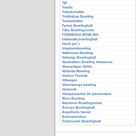
Tjif
Tranås
Trebekohallen
Trollhättan Bowling
Turbanhallen
Tyresö Bowlinghall
Täby Bowlingcenter
TÖREBODA BOWLING
Uddevalla bowlinghall
Uncle joe´s
Ungdomsbowling
Vallentuna Bowling
Varbergs Bowlinghall
Vasahallens Bowling Hedemora
Veteranligan Sthlm
Vetlanda Bowling
Viaduct Testhall
Vilbergen
Vänersborgs bowling
Västervik
Västgötaserien för pensionärer
Åhus Bowling
Åkeshovs Bowlingcenter
Åstorps Bowlinghall
Ängelholm Senior
Äventyrenshus
Östersunds Bowlinghall