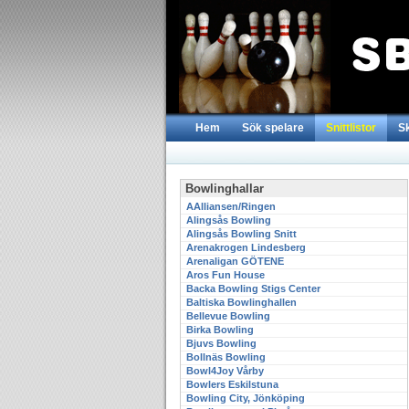
Hem
Sök spelare
Snittlistor
S
Bowlinghallar
AAlliansen/Ringen
Alingsås Bowling
Alingsås Bowling Snitt
Arenakrogen Lindesberg
Arenaligan GÖTENE
Aros Fun House
Backa Bowling Stigs Center
Baltiska Bowlinghallen
Bellevue Bowling
Birka Bowling
Bjuvs Bowling
Bollnäs Bowling
Bowl4Joy Vårby
Bowlers Eskilstuna
Bowling City, Jönköping