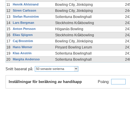
11
Henrik Ahlstrand
Bowling City, Jönköping
24
12
Sören Carlsson
Bowling City, Jönköping
24
13
Stefan Runström
Sollentuna Bowlinghall
24
14
Lars Bergman
Stockholms Kråkbowling
24
15
Anton Persson
Höganäs Bowling
24
16
Elias Sjögren
Stockholms Kråkbowling
24
17
Caj Broström
Bowling City, Jönköping
24
18
Hans Werner
Pinyard Bowling Lerum
24
19
Klas Anstrin
Sollentuna Bowlinghall
24
20
Margita Andersso
Sollentuna Bowlinghall
24
Snitt baserat på:
50 senaste serierna
Inställningar för beräkning av handikapp
Poäng: