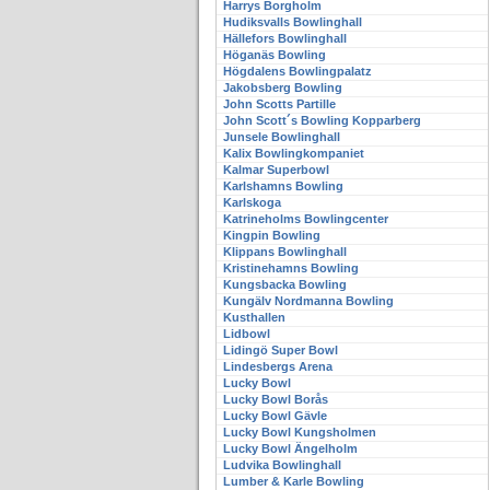
Harrys Borgholm
Hudiksvalls Bowlinghall
Hällefors Bowlinghall
Höganäs Bowling
Högdalens Bowlingpalatz
Jakobsberg Bowling
John Scotts Partille
John Scott´s Bowling Kopparberg
Junsele Bowlinghall
Kalix Bowlingkompaniet
Kalmar Superbowl
Karlshamns Bowling
Karlskoga
Katrineholms Bowlingcenter
Kingpin Bowling
Klippans Bowlinghall
Kristinehamns Bowling
Kungsbacka Bowling
Kungälv Nordmanna Bowling
Kusthallen
Lidbowl
Lidingö Super Bowl
Lindesbergs Arena
Lucky Bowl
Lucky Bowl Borås
Lucky Bowl Gävle
Lucky Bowl Kungsholmen
Lucky Bowl Ängelholm
Ludvika Bowlinghall
Lumber & Karle Bowling