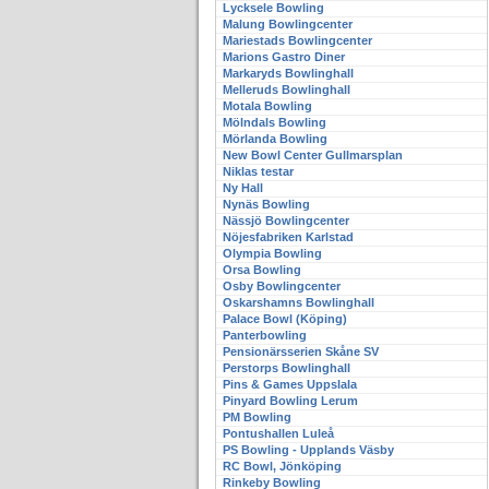
Lycksele Bowling
Malung Bowlingcenter
Mariestads Bowlingcenter
Marions Gastro Diner
Markaryds Bowlinghall
Melleruds Bowlinghall
Motala Bowling
Mölndals Bowling
Mörlanda Bowling
New Bowl Center Gullmarsplan
Niklas testar
Ny Hall
Nynäs Bowling
Nässjö Bowlingcenter
Nöjesfabriken Karlstad
Olympia Bowling
Orsa Bowling
Osby Bowlingcenter
Oskarshamns Bowlinghall
Palace Bowl (Köping)
Panterbowling
Pensionärsserien Skåne SV
Perstorps Bowlinghall
Pins & Games Uppslala
Pinyard Bowling Lerum
PM Bowling
Pontushallen Luleå
PS Bowling - Upplands Väsby
RC Bowl, Jönköping
Rinkeby Bowling