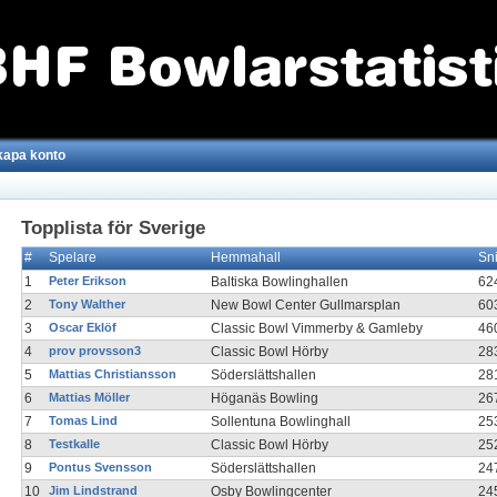
kapa konto
Topplista för Sverige
#
Spelare
Hemmahall
Sn
1
Peter Erikson
Baltiska Bowlinghallen
62
2
Tony Walther
New Bowl Center Gullmarsplan
60
3
Oscar Eklöf
Classic Bowl Vimmerby & Gamleby
46
4
prov provsson3
Classic Bowl Hörby
28
5
Mattias Christiansson
Söderslättshallen
28
6
Mattias Möller
Höganäs Bowling
26
7
Tomas Lind
Sollentuna Bowlinghall
25
8
Testkalle
Classic Bowl Hörby
25
9
Pontus Svensson
Söderslättshallen
24
10
Jim Lindstrand
Osby Bowlingcenter
24