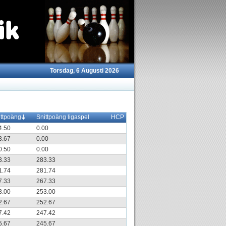
Torsdag, 6 Augusti 2026
ittpoäng
Snittpoäng ligaspel
HCP
4.50
0.00
3.67
0.00
0.50
0.00
3.33
283.33
1.74
281.74
7.33
267.33
3.00
253.00
2.67
252.67
7.42
247.42
5.67
245.67