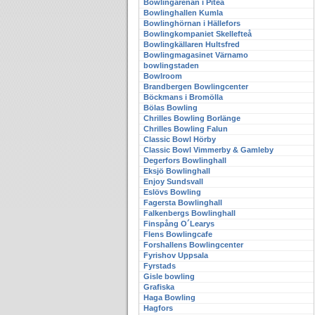
Bowlingarenan i Piteå
Bowlinghallen Kumla
Bowlinghörnan i Hällefors
Bowlingkompaniet Skellefteå
Bowlingkällaren Hultsfred
Bowlingmagasinet Värnamo
bowlingstaden
Bowlroom
Brandbergen Bowlingcenter
Böckmans i Bromölla
Bölas Bowling
Chrilles Bowling Borlänge
Chrilles Bowling Falun
Classic Bowl Hörby
Classic Bowl Vimmerby & Gamleby
Degerfors Bowlinghall
Eksjö Bowlinghall
Enjoy Sundsvall
Eslövs Bowling
Fagersta Bowlinghall
Falkenbergs Bowlinghall
Finspång O´Learys
Flens Bowlingcafe
Forshallens Bowlingcenter
Fyrishov Uppsala
Fyrstads
Gisle bowling
Grafiska
Haga Bowling
Hagfors