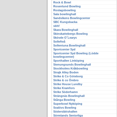
Rock & Bowl
Rosenlund Bowling
Roslagsbowling
Sala bowlinghall
Sandvikens Bowlingcenter
SBC Kungsbacka
sbhf
Skara Bowlinghall
Skinskattebergs Bowling
Skövde O´Learys
Sollefteå
Sollentuna Bowlinghall
Sportcenter Syd
Sportcenter Syd Bowling (Lödde
bowlingcenter)
Sporthallen Linköping
Stenungsunds Bowlinghall
Stockholms Kråkbowling
Strajk Alley Boden
Strike & Co Göteborg
Strike & co Örebro
Strike House Lundby
Strike Kramfors
Strike Söderhamn
Strängnäs Bowlinghall
Stånga Bowling
Superbowl Nyköping
Svalövs Bowling
Söderslättshallen
Sörmlands Seniorliga