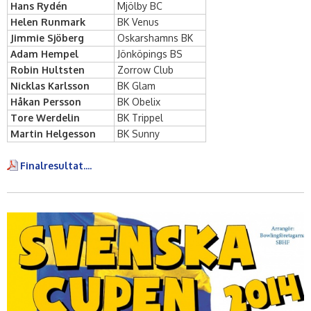
Hans Rydén
Mjölby BC
Helen Runmark
BK Venus
Jimmie Sjöberg
Oskarshamns BK
Adam Hempel
Jönköpings BS
Robin Hultsten
Zorrow Club
Nicklas Karlsson
BK Glam
Håkan Persson
BK Obelix
Tore Werdelin
BK Trippel
Martin Helgesson
BK Sunny
Finalresultat....