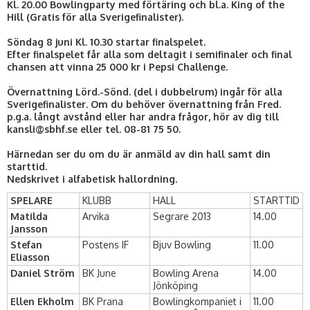
Kl. 20.00 Bowlingparty med förtäring och bl.a. King of the
Hill (Gratis för alla Sverigefinalister).
Söndag 8 juni Kl. 10.30 startar finalspelet.
Efter finalspelet får alla som deltagit i semifinaler och final
chansen att vinna 25 000 kr i Pepsi Challenge.
Övernattning Lörd.-Sönd. (del i dubbelrum) ingår för alla
Sverigefinalister. Om du behöver övernattning från Fred.
p.g.a. långt avstånd eller har andra frågor, hör av dig till
kansli@sbhf.se eller tel. 08-81 75 50.
Härnedan ser du om du är anmäld av din hall samt din
starttid.
Nedskrivet i alfabetisk hallordning.
SPELARE
KLUBB
HALL
STARTTID
Matilda
Arvika
Segrare 2013
14.00
Jansson
Stefan
Postens IF
Bjuv Bowling
11.00
Eliasson
Daniel Ström
BK June
Bowling Arena
14.00
Jönköping
Ellen Ekholm
BK Prana
Bowlingkompaniet i
11.00