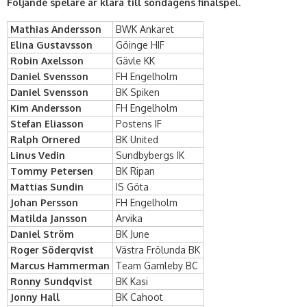
Följande spelare är klara till söndagens finalspel.
Mathias Andersson
BWK Ankaret
Elina Gustavsson
Göinge HIF
Robin Axelsson
Gävle KK
Daniel Svensson
FH Engelholm
Daniel Svensson
BK Spiken
Kim Andersson
FH Engelholm
Stefan Eliasson
Postens IF
Ralph Ornered
BK United
Linus Vedin
Sundbybergs IK
Tommy Petersen
BK Ripan
Mattias Sundin
IS Göta
Johan Persson
FH Engelholm
Matilda Jansson
Arvika
Daniel Ström
BK June
Roger Söderqvist
Västra Frölunda BK
Marcus Hammerman
Team Gamleby BC
Ronny Sundqvist
BK Kasi
Jonny Hall
BK Cahoot