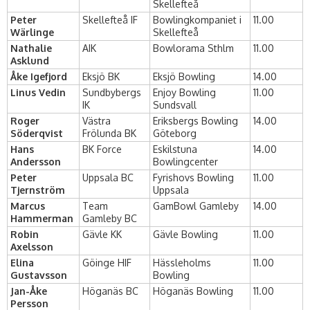
Skellefteå
Peter
Skellefteå IF
Bowlingkompaniet i
11.00
Wärlinge
Skellefteå
Nathalie
AIK
Bowlorama Sthlm
11.00
Asklund
Åke Igefjord
Eksjö BK
Eksjö Bowling
14.00
Linus Vedin
Sundbybergs
Enjoy Bowling
11.00
IK
Sundsvall
Roger
Västra
Eriksbergs Bowling
14.00
Söderqvist
Frölunda BK
Göteborg
Hans
BK Force
Eskilstuna
14.00
Andersson
Bowlingcenter
Peter
Uppsala BC
Fyrishovs Bowling
11.00
Tjernström
Uppsala
Marcus
Team
GamBowl Gamleby
14.00
Hammerman
Gamleby BC
Robin
Gävle KK
Gävle Bowling
11.00
Axelsson
Elina
Göinge HIF
Hässleholms
11.00
Gustavsson
Bowling
Jan-Åke
Höganäs BC
Höganäs Bowling
11.00
Persson