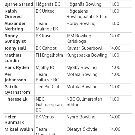
Bjarne Strand
Höganäs BC
Höganäs Bowling
11.00
Ralph
BK United
Högdalens
11.00
Ornered
Bowlingpalatz Sthlm
Alexander
Team
Hörby Bowling
11.00
Nerbring
Malmoe BK
Ronny
BK Kasi
JPM Bowling
14.00
Sundqvist
Karlskoga
Jonny Hall
BK Cahoot
Kalmar Superbowl
14.00
Mathias
FH Engelholm
Kungsbacka Bowling
11.00
Lundin
Hans Rydén
Mjölby BC
Mjölby Bowling
14.00
Per
Team
Motala Bowling
14.00
Johansson
Baltazar BC
Patrik
Ten Pin Club
Motala Bowling
14.00
Qvarnström
Therese Ek
NBC
NBC Gullmarsplan
11.00
Gullmarsplan
Sthlm
BC
Helen
BK Venus
Nybro Bowling
14.00
Runmark
Mikael Wallin
Team
Olearys Skövde
14.00
Mariestad