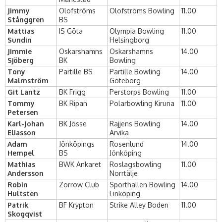
Jimmy
Olofströms
Olofströms Bowling
11.00
Stånggren
BS
Mattias
IS Göta
Olympia Bowling
11.00
Sundin
Helsingborg
Jimmie
Oskarshamns
Oskarshamns
14.00
Sjöberg
BK
Bowling
Tony
Partille BS
Partille Bowling
14.00
Malmström
Göteborg
Git Lantz
BK Frigg
Perstorps Bowling
11.00
Tommy
BK Ripan
Polarbowling Kiruna
11.00
Petersen
Karl-Johan
BK Jösse
Rajjens Bowling
14.00
Eliasson
Arvika
Adam
Jönköpings
Rosenlund
14.00
Hempel
BS
Jönköping
Mathias
BWK Ankaret
Roslagsbowling
11.00
Andersson
Norrtälje
Robin
Zorrow Club
Sporthallen Bowling
14.00
Hultsten
Linköping
Patrik
BF Krypton
Strike Alley Boden
11.00
Skogqvist