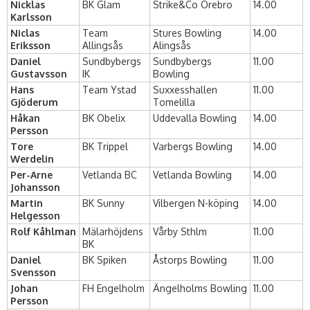
Nicklas
BK Glam
Strike&Co Örebro
14.00
Karlsson
Niclas
Team
Stures Bowling
14.00
Eriksson
Allingsås
Alingsås
Daniel
Sundbybergs
Sundbybergs
11.00
Gustavsson
IK
Bowling
Hans
Team Ystad
Suxxesshallen
11.00
Gjöderum
Tomelilla
Håkan
BK Obelix
Uddevalla Bowling
14.00
Persson
Tore
BK Trippel
Varbergs Bowling
14.00
Werdelin
Per-Arne
Vetlanda BC
Vetlanda Bowling
14.00
Johansson
Martin
BK Sunny
Vilbergen N-köping
14.00
Helgesson
Rolf Kåhlman
Mälarhöjdens
Vårby Sthlm
11.00
BK
Daniel
BK Spiken
Åstorps Bowling
11.00
Svensson
Johan
FH Engelholm
Ängelholms Bowling
11.00
Persson