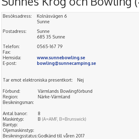
Sunnes Krog och Bowling (
Besöksadress:
Kolnäsvägen 6
Sunne
Postadress:
Sunne
685 35 Sunne
Telefon:
0565-167 79
Fax:
Hemsida:
www.sunnebowling.se
E-post:
bowling@sunnecamping.se
Tar emot elektroniska presentkort:
Nej
Förbund:
Värmlands Bowlingförbund
Region:
Närke-Värmland
Besikningsman:
Antal banor:
8
Maskintyp:
B
(A=AMF, B=Brunswick)
Bantyp:
Oljemaskinstyp:
Besikningsstatus:
Godkänd till våren 2017