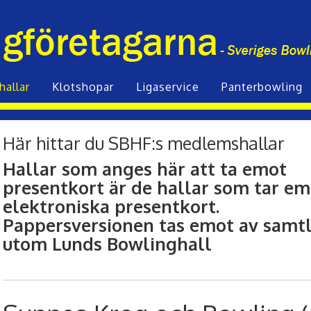
hallar
Klot­shopar
Liga­service
Panterbowling
Här hittar du SBHF:s medlemshallar
Hallar som anges här att ta emot
presentkort är de hallar som tar em
elektroniska presentkort.
Pappersversionen tas emot av samtli
utom Lunds Bowlinghall