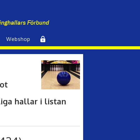
Webshop
Inlogg
ot
ga hallar i listan