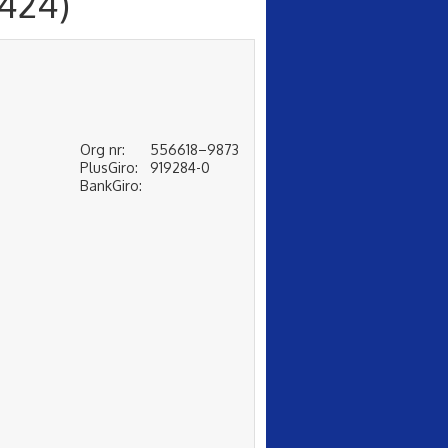
424)
Org nr:
556618–9873
PlusGiro:
919284-0
BankGiro: