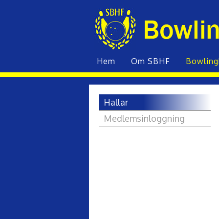
Hem
Om SBHF
Bowling­
Hallar
Medlemsinloggning