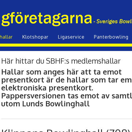
hallar
Klot­shopar
Liga­service
Panterbowling
Här hittar du SBHF:s medlemshallar
Hallar som anges här att ta emot
presentkort är de hallar som tar em
elektroniska presentkort.
Pappersversionen tas emot av samtli
utom Lunds Bowlinghall