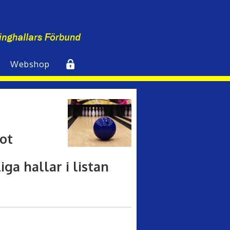
Webshop
Inlogg
ot
ga hallar i listan