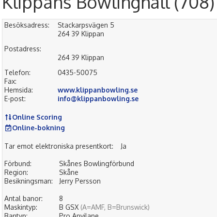
Klippans Bowlinghall (708)
Besöksadress:
Stackarpsvägen 5
264 39 Klippan
Postadress:
264 39 Klippan
Telefon:
0435-50075
Fax:
Hemsida:
www.klippanbowling.se
E-post:
info@klippanbowling.se
Online Scoring
Online-bokning
Tar emot elektroniska presentkort:
Ja
Förbund:
Skånes Bowlingförbund
Region:
Skåne
Besikningsman:
Jerry Persson
Antal banor:
8
Maskintyp:
B GSX
(A=AMF, B=Brunswick)
Bantyp:
Pro Anvilane