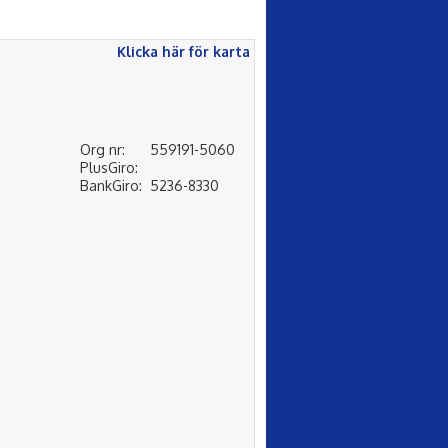
Klicka här för karta
Org nr:
559191-5060
PlusGiro:
BankGiro:
5236-8330