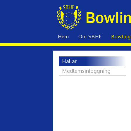
Hem
Om SBHF
Bowling­
Hallar
Medlemsinloggning